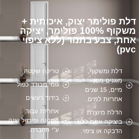
דלת פולימר יצוק, איכותית +
משקוף 100% פולימר, יציקה
אחת, צבע בתנור (ללא ציפוי
pvc)
דלת ומשקוף,
טריקה שקטה
מוגנים מפני
גומי מבודד כפול
מיים, 15 שנים
בידוד רעשים
אחריות למים.
אחריות עבור
הדלת מיוצרת
התקנה ופירזול שנה
ביציקה אחת ללא
ע"י החברה.
הדבקה או ציפוי.