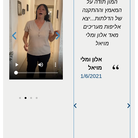
המון תודה על
אלדור על התקנת
המאמץ וההתקנה
דלתות פנים
נ
של הדלתות...יצא
איכותיות. תודה
אליפות מעריכים
על עבודה יסודית
ה
מאד אלון ומלי
ונקיה. ממליצה
ו
מויאל
מאוד.
מ
אלון ומלי
גלית
ל
מויאל
מלכה
10.02.21
1/6/2021
ה
כו