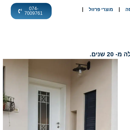
074-
ה
מוצרי פרזול
7009761
שנים.