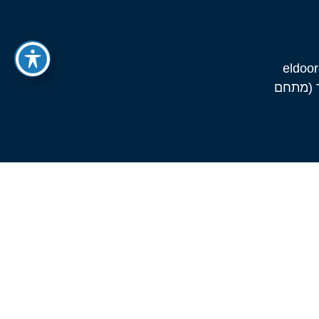
רות שוורץ 7 לוד (מתחם