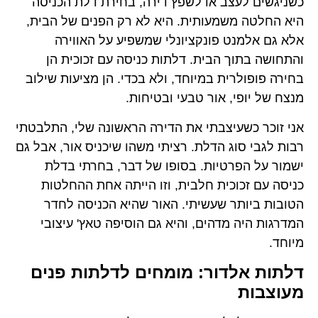
כשניגשים לעצב או לשפץ דירה, בחירת דלת הכניסה
היא החלטה משמעותית. היא לא רק הפנים של הבית,
אלא גם אלמנט פונקציונלי שמשפיע על האווירה
והתחושה בתוך הבית. דלתות כניסה עם זכוכית הן
בחירה פופולרית במיוחד, ולא בכדי. הן מציעות שילוב
מנצח של יופי, אור טבעי ובטיחות.
אני זוכר כשעיצבתי את הדירה הראשונה שלי, התלבטתי
רבות לגבי סוג הדלת. רציתי משהו שיכניס אור, אבל גם
ישמור על הפרטיות. בסופו של דבר, בחרתי בדלת
כניסה עם זכוכית חלבית, וזו הייתה אחת ההחלטות
הטובות ביותר שעשיתי. האור שהיא הכניסה לחדר
המדרגות היה מדהים, והיא גם הוסיפה טאץ' עיצובי
מיוחד.
דלתות אלדור: מומחים לדלתות פנים
מעוצבות