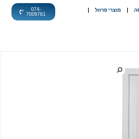
074-
ה
מוצרי פרזול
7009761