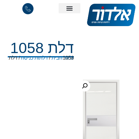
דלת 1058
/ דלת 1058
עמוד הבית
/
דלתות כניסה