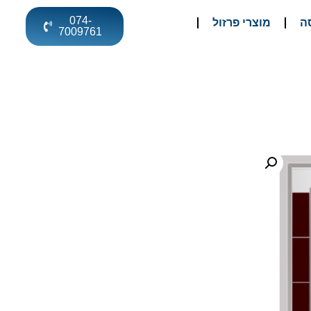
074-
ה
מוצרי פרזול
7009761